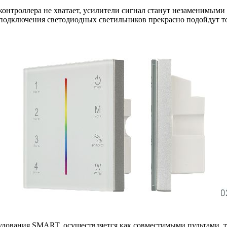
контроллера не хватает, усилители сигнал станут незаменимым
я подключения светодиодных светильников прекрасно подойд
удования SMART, осуществляется как совместимыми пультами, т