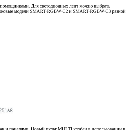
и помощниками. Для светодиодных лент можно выбрать
ут токовые модели SMART-RGBW-С2 и SMART-RGBW-С3 разной
ак и панелями. Новый пульт MULTI удобен в использовании в