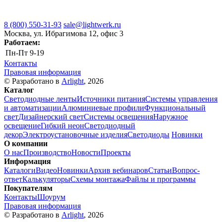
8 (800) 550-31-93
sale@lightwerk.ru
Москва, ул. Ибрагимова 12, офис 3
Работаем:
Пн-Пт
9-19
Контакты
Правовая информация
© Разработано в
Arlight
, 2026
Каталог
Светодиодные ленты
Источники питания
Системы управления
и автоматизации
Алюминиевые профили
Функциональный
свет
Дизайнерский свет
Системы освещения
Наружное
освещение
Гибкий неон
Светодиодный
декор
Электроустановочные изделия
Светодиоды
Новинки
О компании
О нас
Производство
Новости
Проекты
Информация
Каталоги
Видео
Новинки
Архив вебинаров
Статьи
Вопрос-
ответ
Калькуляторы
Схемы монтажа
Файлы и программы
Покупателям
Контакты
Шоурум
Правовая информация
© Разработано в
Arlight
, 2026