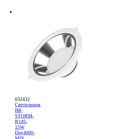
032432
Светильник
IM-
STORM-
R145-
15W
Day4000-
MIX