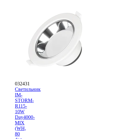
032431
Светильник
IM-
STORM-
R115-
10W
Day4000-
MIX
(WH,
80