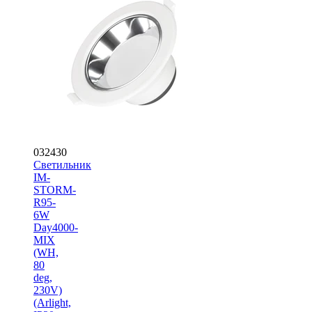
032430
Светильник
IM-
STORM-
R95-
6W
Day4000-
MIX
(WH,
80
deg,
230V)
(Arlight,