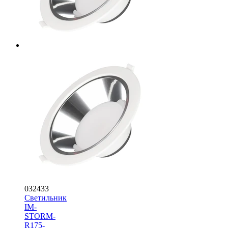
032433
Светильник
IM-
STORM-
R175-