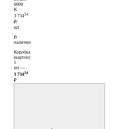
6000
K
54
3 734
₽/
шт
В
наличии
Коробка
(картон)
1
шт —
54
3 734
₽