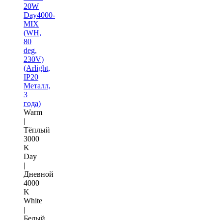
20W
Day4000-
MIX
(WH,
80
deg,
230V)
(Arlight,
IP20
Металл,
3
года)
Warm
|
Тёплый
3000
K
Day
|
Дневной
4000
K
White
|
Белый