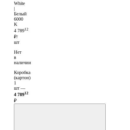
White
|
Белый
6000
K
12
4 789
₽/
шт
Нет
в
наличии
Коробка
(картон)
1
шт —
12
4 789
₽