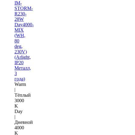
IM-
STORM-
R230-
28W
Day4000-
MIX
(WH,
80
deg,
230V)
(Arlight,
IP20
Металл,
3
года)
Warm
|
Тёплый
3000
K
Day
|
Дневной
4000
K