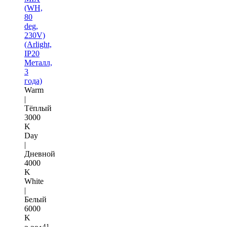
(WH,
80
deg,
230V)
(Arlight,
IP20
Металл,
3
года)
Warm
|
Тёплый
3000
K
Day
|
Дневной
4000
K
White
|
Белый
6000
K
41