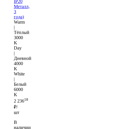
IP20
Металл,
3
года)
Warm
|
Тёплый
3000
K
Day
|
Дневной
4000
K
White
|
Белый
6000
K
18
2 236
₽/
шт
В
наличии