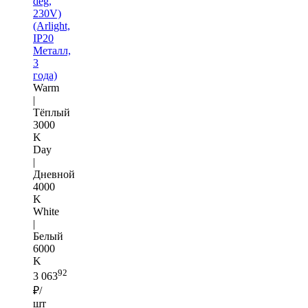
deg,
230V)
(Arlight,
IP20
Металл,
3
года)
Warm
|
Тёплый
3000
K
Day
|
Дневной
4000
K
White
|
Белый
6000
K
92
3 063
₽/
шт