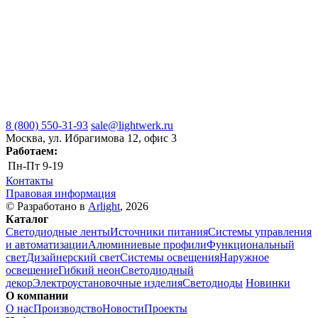
8 (800) 550-31-93
sale@lightwerk.ru
Москва, ул. Ибрагимова 12, офис 3
Работаем:
Пн-Пт
9-19
Контакты
Правовая информация
© Разработано в
Arlight
, 2026
Каталог
Светодиодные ленты
Источники питания
Системы управления
и автоматизации
Алюминиевые профили
Функциональный
свет
Дизайнерский свет
Системы освещения
Наружное
освещение
Гибкий неон
Светодиодный
декор
Электроустановочные изделия
Светодиоды
Новинки
О компании
О нас
Производство
Новости
Проекты