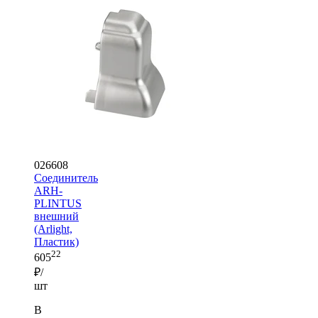
026608
Соединитель
ARH-
PLINTUS
внешний
(Arlight,
Пластик)
22
605
₽/
шт
В