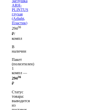
Заглушка
ARH-
PLINTUS
глухая
(Arlight,
Пластик)
36
294
₽/
компл
В
наличии
Пакет
(полиэтилен)
1
компл —
36
294
₽
Статус
товара:
выводится
из
поставок