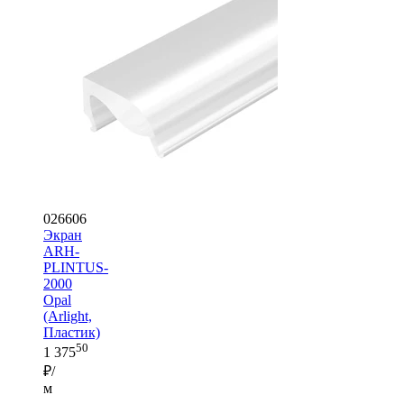
026606
Экран
ARH-
PLINTUS-
2000
Opal
(Arlight,
Пластик)
50
1 375
₽/
м