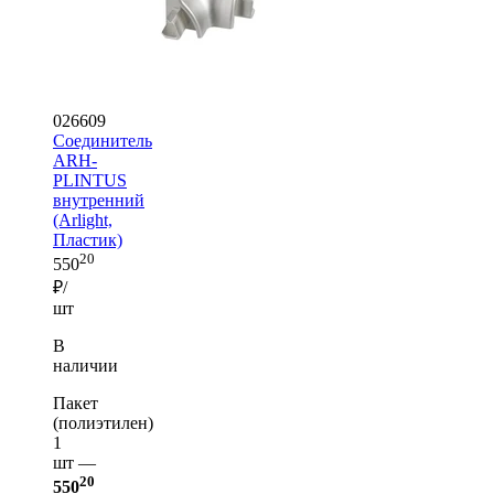
026609
Соединитель
ARH-
PLINTUS
внутренний
(Arlight,
Пластик)
20
550
₽/
шт
В
наличии
Пакет
(полиэтилен)
1
шт —
20
550