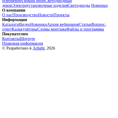
освещение
Гибкий неон
Светодиодный
декор
Электроустановочные изделия
Светодиоды
Новинки
О компании
О нас
Производство
Новости
Проекты
Информация
Каталоги
Видео
Новинки
Архив вебинаров
Статьи
Вопрос-
ответ
Калькуляторы
Схемы монтажа
Файлы и программы
Покупателям
Контакты
Шоурум
Правовая информация
© Разработано в
Arlight
, 2026