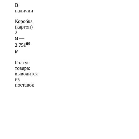
В
наличии
Коробка
(картон)
2
м —
00
2 751
₽
Статус
товара:
выводится
из
поставок