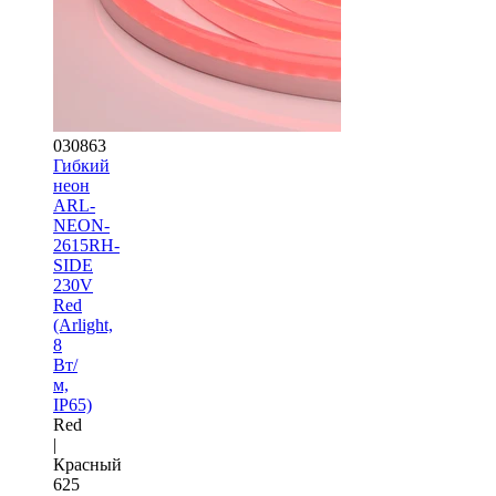
030863
Гибкий
неон
ARL-
NEON-
2615RH-
SIDE
230V
Red
(Arlight,
8
Вт/
м,
IP65)
Red
|
Красный
625