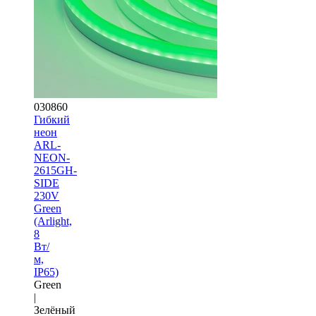
030860
Гибкий
неон
ARL-
NEON-
2615GH-
SIDE
230V
Green
(Arlight,
8
Вт/
м,
IP65)
Green
|
Зелёный