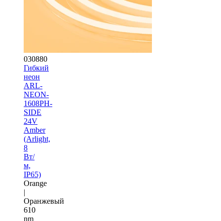
030880
Гибкий
неон
ARL-
NEON-
1608PH-
SIDE
24V
Amber
(Arlight,
8
Вт/
м,
IP65)
Orange
|
Оранжевый
610
nm