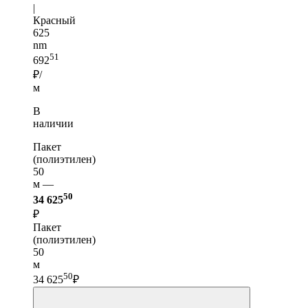
|
Красный
625
nm
51
692
₽/
м
В
наличии
Пакет
(полиэтилен)
50
м —
50
34 625
₽
Пакет
(полиэтилен)
50
м
50
34 625
₽