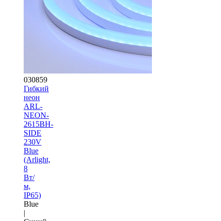
030859
Гибкий
неон
ARL-
NEON-
2615BH-
SIDE
230V
Blue
(Arlight,
8
Вт/
м,
IP65)
Blue
|