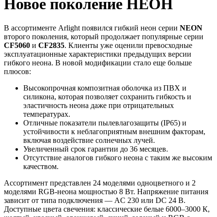
Новое поколение НЕОН
В ассортименте Arlight появился гибкий неон серии
NEON
второго поколения, который продолжает популярные серии
CF5060
и
CF2835
. Клиенты уже оценили превосходные
эксплуатационные характеристики предыдущих версии
гибкого неона. В новой модификации стало еще больше
плюсов:
Высокопрочная композитная оболочка из ПВХ и
силикона, которая позволяет сохранить гибкость и
эластичность неона даже при отрицательных
температурах.
Отличные показатели пылевлагозащиты (IP65) и
устойчивости к неблагоприятным внешним факторам,
включая воздействие солнечных лучей.
Увеличенный срок гарантии до 36 месяцев.
Отсутствие аналогов гибкого неона с таким же высоким
качеством.
Ассортимент представлен 24 моделями одноцветного и 2
моделями RGB-неона мощностью 8 Вт. Напряжение питания
зависит от типа подключения — AC 230 или DC 24 В.
Доступные цвета свечения: классические белые 6000–3000 К,