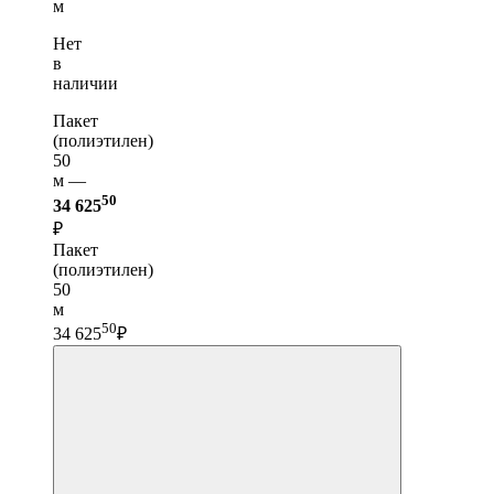
м
Нет
в
наличии
Пакет
(полиэтилен)
50
м —
50
34 625
₽
Пакет
(полиэтилен)
50
м
50
34 625
₽