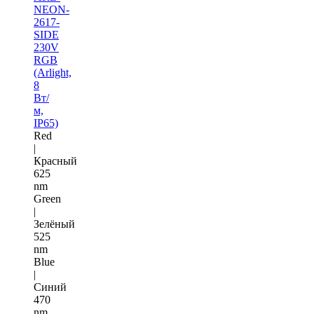
NEON-
2617-
SIDE
230V
RGB
(Arlight,
8
Вт/
м,
IP65)
Red
|
Красный
625
nm
Green
|
Зелёный
525
nm
Blue
|
Синий
470
nm