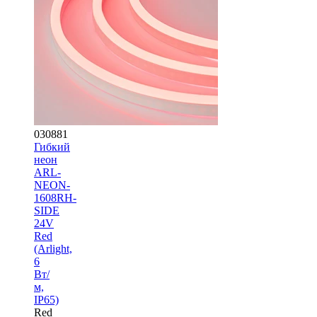
030881
Гибкий
неон
ARL-
NEON-
1608RH-
SIDE
24V
Red
(Arlight,
6
Вт/
м,
IP65)
Red