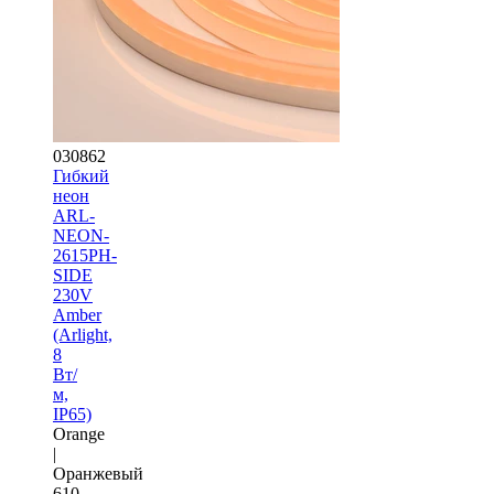
030862
Гибкий
неон
ARL-
NEON-
2615PH-
SIDE
230V
Amber
(Arlight,
8
Вт/
м,
IP65)
Orange
|
Оранжевый
610