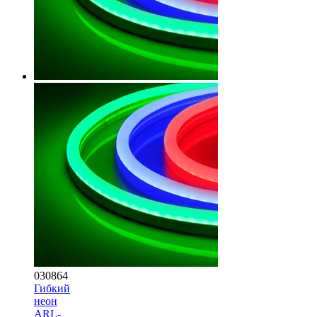
030864
Гибкий
неон
ARL-