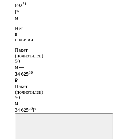
51
692
₽/
м
Нет
в
наличии
Пакет
(полиэтилен)
50
м —
50
34 625
₽
Пакет
(полиэтилен)
50
м
50
34 625
₽