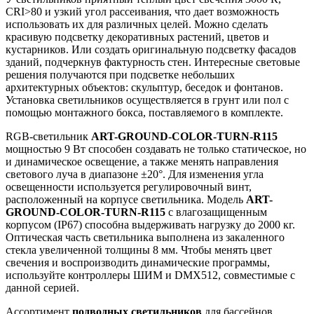
CRI>80 и узкий угол рассеивания, что дает возможность
использовать их для различных целей. Можно сделать
красивую подсветку декоративных растений, цветов и
кустарников. Или создать оригинальную подсветку фасадов
зданий, подчеркнув фактурность стен. Интересные световые
решения получаются при подсветке небольших
архитектурных объектов: скульптур, беседок и фонтанов.
Установка светильников осуществляется в грунт или пол с
помощью монтажного бокса, поставляемого в комплекте.
RGB-светильник
ART-GROUND-COLOR-TURN-R115
мощностью 9 Вт способен создавать не только статическое, но
и динамическое освещение, а также менять направления
светового луча в диапазоне ±20°. Для изменения угла
освещенности используется регулировочный винт,
расположенный на корпусе светильника. Модель
ART-
GROUND-COLOR-TURN-R115
с влагозащищенным
корпусом (IP67) способна выдерживать нагрузку до 2000 кг.
Оптическая часть светильника выполнена из закаленного
стекла увеличенной толщины 8 мм. Чтобы менять цвет
свечения и воспроизводить динамические программы,
используйте контроллеры ШИМ и DMX512, совместимые с
данной серией.
Ассортимент
подводных светильников
для бассейнов