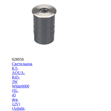
028056
Светильник
KT-
AQUA-
R45-
3W
White6000
(SL,
45
deg,
12V)
(Arlight,