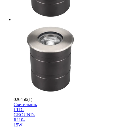
026450(1)
Светильник
LTD-
GROUND-
R110-
15W