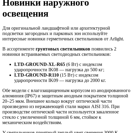
Новинки наружного
освещения
Для оригинальной ландшафтной или архитектурной
подсветки загородных и парковых зон используйте
интересные новинки герметичных светильников от Arlight.
В ассортименте
грунтовых светильников
появились 2
новинки встраиваемых светодиодных светильников:
LTD-GROUND-XL-R65
(6 Вт) с индексом
ударопрочности IK08 — нагрузка до 500 кг;
LTD-GROUND-R110
(15 Вт) с индексом
ударопрочности IK09 — нагрузка до 2000 кг.
Обе модели с влагозащищенным корпусом из анодированного
алюминия (IP67) и защитным анодным покрытием толщиной
20–25 мкм. Внешнее кольцо вокруг оптической части
произведено из нержавеющей стали марки AISI 316. При
производстве оптической части используется закаленное
стекло с увеличенной толщиной 6 мм, стойкое к
механическим воздействиям.
У светильников приятный теплый цвет свечения 3000 К,