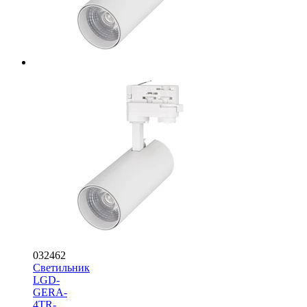
032462
Светильник
LGD-
GERA-
4TR-