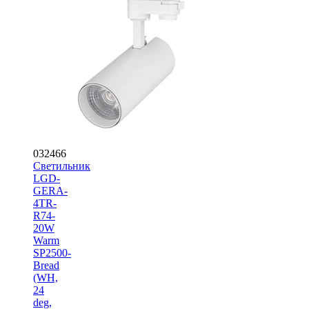
032466
Светильник
LGD-
GERA-
4TR-
R74-
20W
Warm
SP2500-
Bread
(WH,
24
deg,