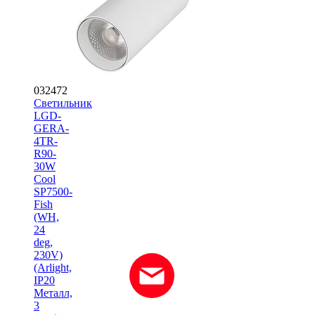
032472
Светильник
LGD-
GERA-
4TR-
R90-
30W
Cool
SP7500-
Fish
(WH,
24
deg,
230V)
(Arlight,
IP20
Металл,
3