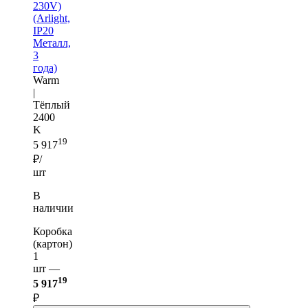
230V)
(Arlight,
IP20
Металл,
3
года)
Warm
|
Тёплый
2400
K
19
5 917
₽/
шт
В
наличии
Коробка
(картон)
1
шт —
19
5 917
₽