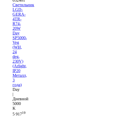
032461
Светильник
LGD-
GERA-
4TR-
R74-
20W
Day
SP5000-
Veg
(WH,
24
deg,
230V)
(Arlight,
IP20
Металл,
3
года)
Day
|
Дневной
5000
K
19
5 917