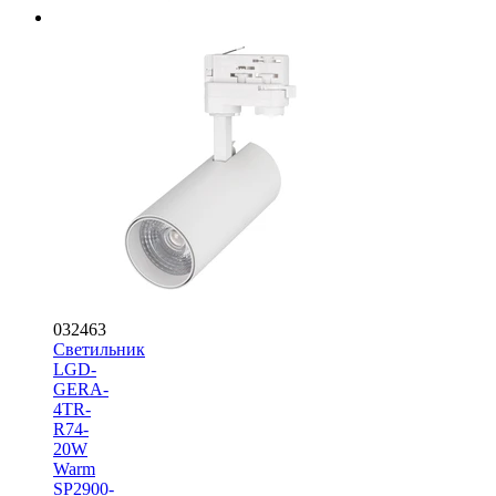
032463
Светильник
LGD-
GERA-
4TR-
R74-
20W
Warm
SP2900-