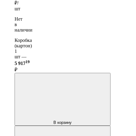
₽/
шт
Нет
в
наличии
Коробка
(картон)
1
шт —
19
5 917
₽
В корзину