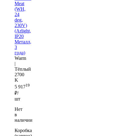
Meat
(WH,
24
deg,
230V)
(Arlight,
IP20
Металл,
3
года)
Warm
|
Тёплый
2700
K
19
5 917
₽/
шт
Нет
в
наличии
Коробка
(картон)