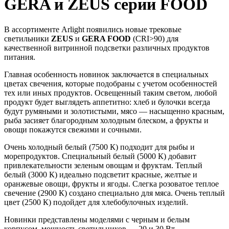
GERA и ZEUS серии FOOD
В ассортименте Arlight появились новые трековые
светильники
ZEUS
и
GERA FOOD
(CRI>90) для
качественной витринной подсветки различных продуктов
питания.
Главная особенность новинок заключается в специальных
цветах свечения, которые подобраны с учетом особенностей
тех или иных продуктов. Освещенный таким светом, любой
продукт будет выглядеть аппетитно: хлеб и булочки всегда
будут румяными и золотистыми, мясо — насыщенно красным,
рыба засияет благородным холодным блеском, а фрукты и
овощи покажутся свежими и сочными.
Очень холодный белый (7500 К) подходит для рыбы и
морепродуктов. Специальный белый (5000 К) добавит
привлекательности зеленым овощам и фруктам. Теплый
белый (3000 К) идеально подсветит красные, желтые и
оранжевые овощи, фрукты и ягоды. Слегка розоватое теплое
свечение (2900 К) создано специально для мяса. Очень теплый
цвет (2500 К) подойдет для хлебобулочных изделий.
Новинки представлены моделями с черным и белым
корпусом, мощность светильников — 20 и 30 Вт.