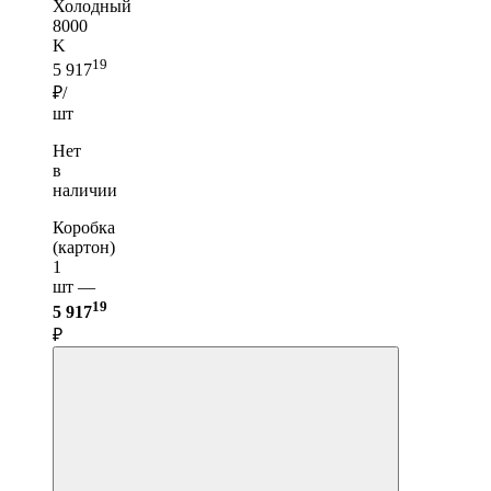
Холодный
8000
K
19
5 917
₽/
шт
Нет
в
наличии
Коробка
(картон)
1
шт —
19
5 917
₽