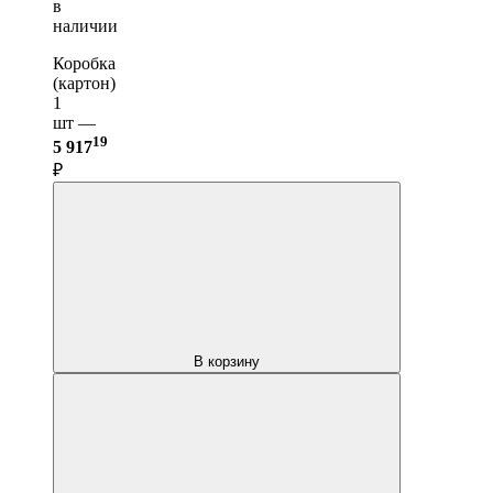
в
наличии
Коробка
(картон)
1
шт —
19
5 917
₽
В корзину