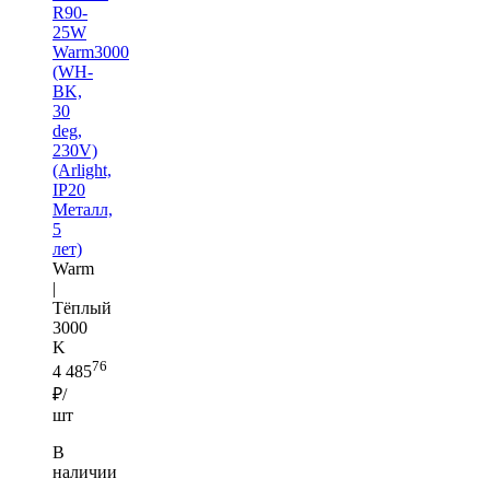
R90-
25W
Warm3000
(WH-
BK,
30
deg,
230V)
(Arlight,
IP20
Металл,
5
лет)
Warm
|
Тёплый
3000
K
76
4 485
₽/
шт
В
наличии