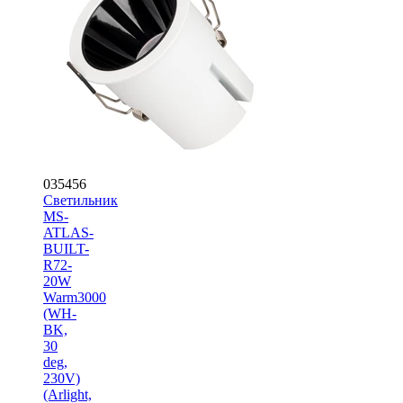
035456
Светильник
MS-
ATLAS-
BUILT-
R72-
20W
Warm3000
(WH-
BK,
30
deg,
230V)
(Arlight,