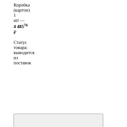
Коробка
(картон)
1
шт —
76
4 485
₽
Статус
товара:
выводится
из
поставок