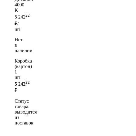
4000
K
22
5 242
₽/
шт
Нет
в
наличии
Коробка
(картон)
1
шт —
22
5 242
₽
Статус
товара:
выводится
из
поставок