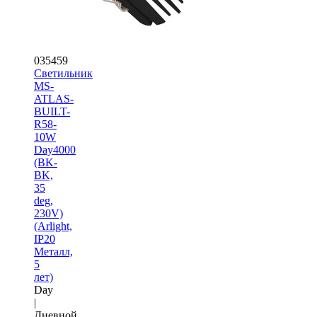
035459
Светильник
MS-
ATLAS-
BUILT-
R58-
10W
Day4000
(BK-
BK,
35
deg,
230V)
(Arlight,
IP20
Металл,
5
лет)
Day
|
Дневной