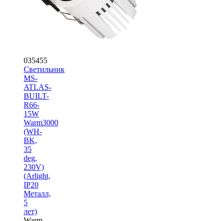
035455
Светильник
MS-
ATLAS-
BUILT-
R66-
15W
Warm3000
(WH-
BK,
35
deg,
230V)
(Arlight,
IP20
Металл,
5
лет)
Warm