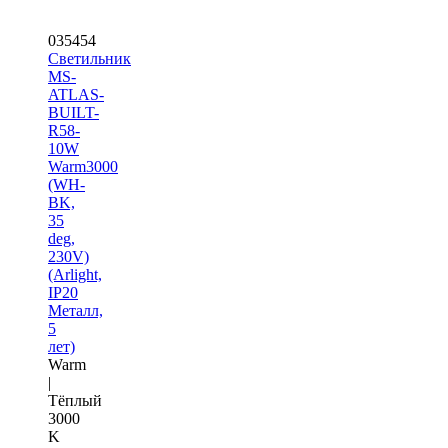
035454
Светильник
MS-
ATLAS-
BUILT-
R58-
10W
Warm3000
(WH-
BK,
35
deg,
230V)
(Arlight,
IP20
Металл,
5
лет)
Warm
|
Тёплый
3000
K