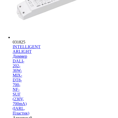
031825
INTELLIGENT
ARLIGHT
Диммер
DALI-
202-
36W-
MIX-
DT8-
700-
NF-
SUF
(230V,
700mА)
(IARL,
Пластик)
Архивный