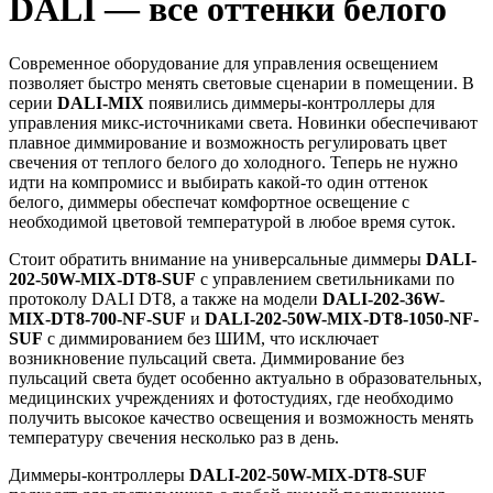
DALI — все оттенки белого
Современное оборудование для управления освещением
позволяет быстро менять световые сценарии в помещении. В
серии
DALI-MIX
появились диммеры-контроллеры для
управления микс-источниками света. Новинки обеспечивают
плавное диммирование и возможность регулировать цвет
свечения от теплого белого до холодного. Теперь не нужно
идти на компромисс и выбирать какой-то один оттенок
белого, диммеры обеспечат комфортное освещение с
необходимой цветовой температурой в любое время суток.
Стоит обратить внимание на универсальные диммеры
DALI-
202-50W-MIX-DT8-SUF
с управлением светильниками по
протоколу DALI DT8, а также на модели
DALI-202-36W-
MIX-DT8-700-NF-SUF
и
DALI-202-50W-MIX-DT8-1050-NF-
SUF
с диммированием без ШИМ, что исключает
возникновение пульсаций света. Диммирование без
пульсаций света будет особенно актуально в образовательных,
медицинских учреждениях и фотостудиях, где необходимо
получить высокое качество освещения и возможность менять
температуру свечения несколько раз в день.
Диммеры-контроллеры
DALI-202-50W-MIX-DT8-SUF