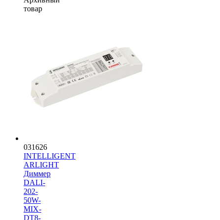
товар
031626
INTELLIGENT
ARLIGHT
Диммер
DALI-
202-
50W-
MIX-
DT8-