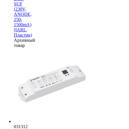
SUF
(230V,
ANODE,
250-
1500mА)
(IARL,
Пластик)
Архивный
товар
031312