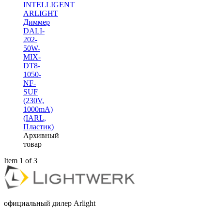
INTELLIGENT
ARLIGHT
Диммер
DALI-
202-
50W-
MIX-
DT8-
1050-
NF-
SUF
(230V,
1000mА)
(IARL,
Пластик)
Архивный
товар
Item 1 of 3
официальный дилер Arlight