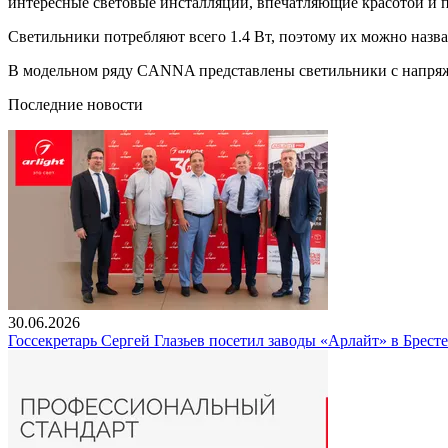
интересные световые инсталляции, впечатляющие красотой и 
Светильники потребляют всего 1.4 Вт, поэтому их можно назв
В модельном ряду CANNA представлены светильники с напряж
Последние новости
30.06.2026
Госсекретарь Сергей Глазьев посетил заводы «Арлайт» в Брест