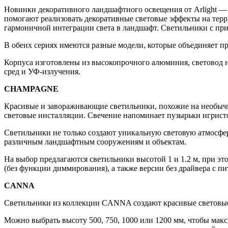
Новинки декоративного ландшафтного освещения от Arligh
помогают реализовать декоративные световые эффекты на терр
гармоничной интеграции света в ландшафт. Светильники с пр
В обеих сериях имеются разные модели, которые объединяет п
Корпуса изготовлены из высокопрочного алюминия, световод н
сред и УФ-излучения.
CHAMPAGNE
Красивые и завораживающие светильники, похожие на необыч
световые инсталляции. Свечение напоминает пузырьки игристо
Светильники не только создают уникальную световую атмосфер
различным ландшафтным сооружениям и объектам.
На выбор предлагаются светильники высотой 1 и 1.2 м, при э
(без функции диммирования), а также версии без драйвера с п
CANNA
Светильники из коллекции CANNA создают красивые световые 
Можно выбрать высоту 500, 750, 1000 или 1200 мм, чтобы мак