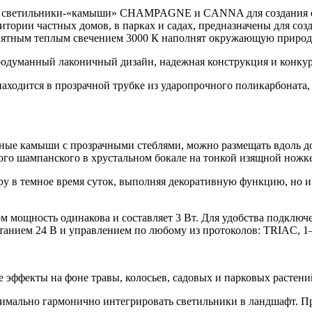
t — светильники-«камыши» CHAMPAGNE и CANNA для создания 
итории частных домов, в парках и садах, предназначены для со
иятным теплым свечением 3000 К наполнят окружающую природу 
родуманный лаконичный дизайн, надежная конструкция и конкур
аходится в прозрачной трубке из ударопрочного поликарбоната
ные камыши с прозрачными стеблями, можно размещать вдоль д
го шампанского в хрустальном бокале на тонкой изящной ножке
у в темное время суток, выполняя декоративную функцию, но и 
том мощность одинакова и составляет 3 Вт. Для удобства подкл
итанием 24 В и управлением по любому из протоколов: TRIAC, 1
эффекты на фоне травы, колосьев, садовых и парковых растени
симально гармонично интегрировать светильники в ландшафт. П