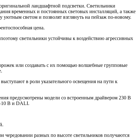
оригинальной ландшафтной подсветки. Светильники
здания временных и постоянных световых инсталляций, а также
уютным светом и позволят взглянуть на пейзаж по-новому.
ентоспособная цена.
, поэтому светильники устойчивы к воздействию агрессивных
орожек или создавать с их помощью волшебные групповые
.
выступают в роли указательного освещения на пути к
ючения предусмотрены модели со встроенным драйвером 230 В
–10 В и DALI.
й.
ри чередовании разных по высоте светильников получаются