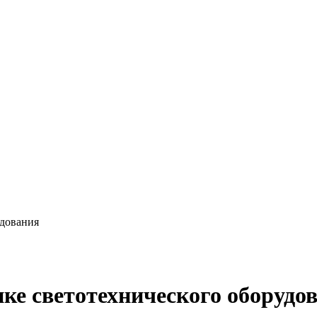
удования
ынке светотехнического оборудо