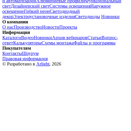
и автоматизации
Алюминиевые профили
Функциональный
свет
Дизайнерский свет
Системы освещения
Наружное
освещение
Гибкий неон
Светодиодный
декор
Электроустановочные изделия
Светодиоды
Новинки
О компании
О нас
Производство
Новости
Проекты
Информация
Каталоги
Видео
Новинки
Архив вебинаров
Статьи
Вопрос-
ответ
Калькуляторы
Схемы монтажа
Файлы и программы
Покупателям
Контакты
Шоурум
Правовая информация
© Разработано в
Arlight
, 2026