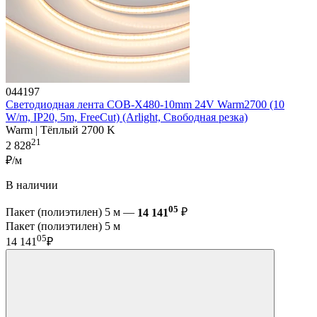
044197
Светодиодная лента COB-X480-10mm 24V Warm2700 (10
W/m, IP20, 5m, FreeCut) (Arlight, Свободная резка)
Warm | Тёплый 2700 K
21
2 828
₽/м
В наличии
05
Пакет (полиэтилен) 5 м —
14 141
₽
Пакет (полиэтилен) 5 м
05
14 141
₽