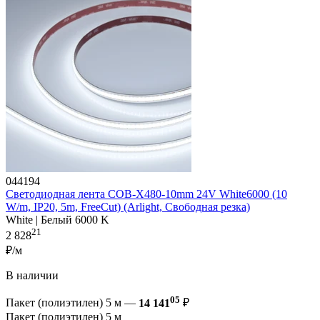
044194
Светодиодная лента COB-X480-10mm 24V White6000 (10
W/m, IP20, 5m, FreeCut) (Arlight, Свободная резка)
White | Белый 6000 K
21
2 828
₽/м
В наличии
05
Пакет (полиэтилен) 5 м —
14 141
₽
Пакет (полиэтилен) 5 м