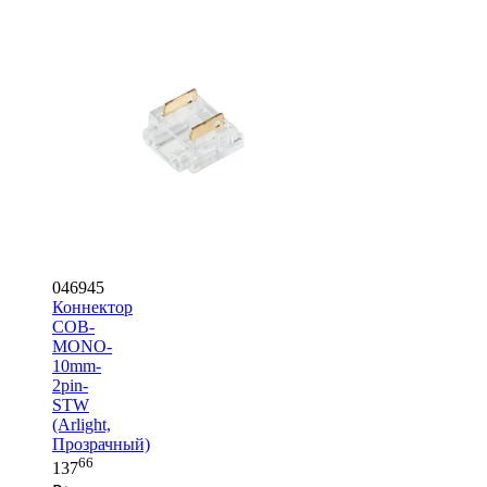
046945
Коннектор
COB-
MONO-
10mm-
2pin-
STW
(Arlight,
Прозрачный)
66
137