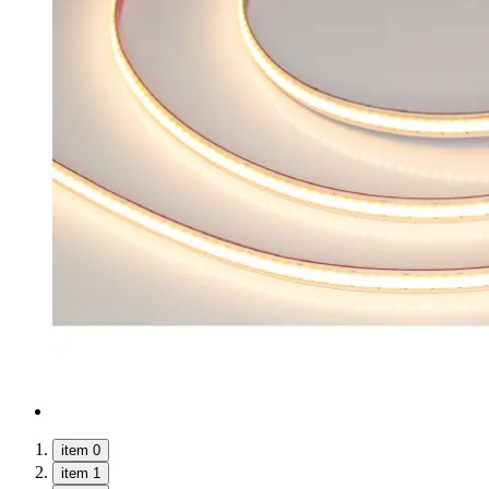
item 0
item 1