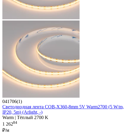
041706(1)
Светодиодная лента COB-X360-8mm 5V Warm2700 (5 W/m,
IP20, 5m) (Arlight, -)
Warm | Тёплый 2700 K
84
1 262
₽/м