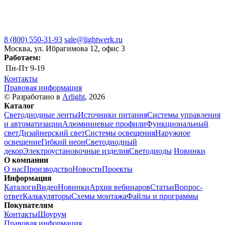
8 (800) 550-31-93
sale@lightwerk.ru
Москва, ул. Ибрагимова 12, офис 3
Работаем:
Пн-Пт
9-19
Контакты
Правовая информация
© Разработано в
Arlight
, 2026
Каталог
Светодиодные ленты
Источники питания
Системы управления
и автоматизации
Алюминиевые профили
Функциональный
свет
Дизайнерский свет
Системы освещения
Наружное
освещение
Гибкий неон
Светодиодный
декор
Электроустановочные изделия
Светодиоды
Новинки
О компании
О нас
Производство
Новости
Проекты
Информация
Каталоги
Видео
Новинки
Архив вебинаров
Статьи
Вопрос-
ответ
Калькуляторы
Схемы монтажа
Файлы и программы
Покупателям
Контакты
Шоурум
Правовая информация