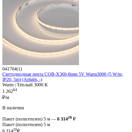
041704(1)
Светодиодная лента COB-X360-8mm 5V Warm3000 (5 W/m,
IP20, 5m) (Arlight, -)
Warm | Тёплый 3000 K
84
1 262
₽/м
В наличии
20
Пакет (полиэтилен) 5 м —
6 314
₽
Пакет (полиэтилен) 5 м
20
6 314
₽