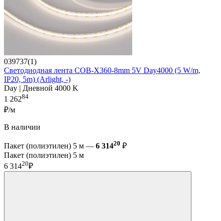
039737(1)
Светодиодная лента COB-X360-8mm 5V Day4000 (5 W/m,
IP20, 5m) (Arlight, -)
Day | Дневной 4000 K
84
1 262
₽/м
В наличии
20
Пакет (полиэтилен) 5 м —
6 314
₽
Пакет (полиэтилен) 5 м
20
6 314
₽