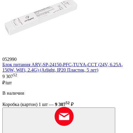
052990
Блок питания ARV-SP-24150-PFC-TUYA-CCT (24V, 6.25A,
150W, WiFi, 2.4G) (Arlight, IP20 Пластик, 5 лет)
52
9 307
₽/шт
В наличии
52
Коробка (картон) 1 шт —
9 307
₽