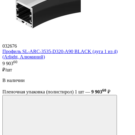
032676
Профиль SL-ARC-3535-D320-A90 BLACK (дуга 1 из 4)
(Arlight, Алюминий)
60
9 903
₽/шт
В наличии
60
Пленочная упаковка (полистирол) 1 шт —
9 903
₽