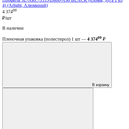
Профиль SL-ARC-3535-D800-A90 BLACK (630мм, дуга 1 из
4) (Arlight, Алюминий)
09
4 374
₽/шт
В наличии
09
Пленочная упаковка (полистирол) 1 шт —
4 374
₽
В корзину