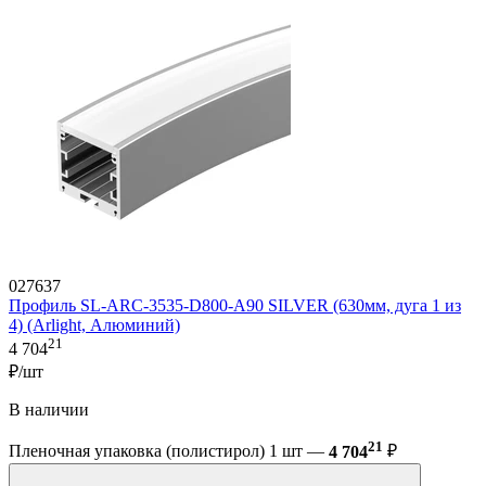
027637
Профиль SL-ARC-3535-D800-A90 SILVER (630мм, дуга 1 из
4) (Arlight, Алюминий)
21
4 704
₽/шт
В наличии
21
Пленочная упаковка (полистирол) 1 шт —
4 704
₽