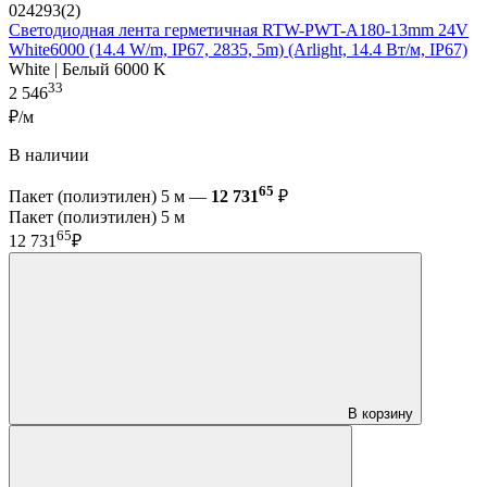
024293(2)
Светодиодная лента герметичная RTW-PWT-A180-13mm 24V
White6000 (14.4 W/m, IP67, 2835, 5m) (Arlight, 14.4 Вт/м, IP67)
White | Белый 6000 K
33
2 546
₽/м
В наличии
65
Пакет (полиэтилен) 5 м —
12 731
₽
Пакет (полиэтилен) 5 м
65
12 731
₽
В корзину