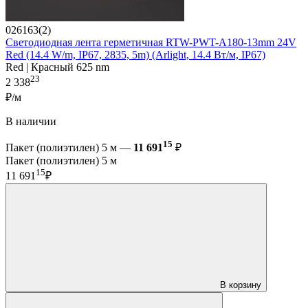
026163(2)
Светодиодная лента герметичная RTW-PWT-A180-13mm 24V
Red (14.4 W/m, IP67, 2835, 5m) (Arlight, 14.4 Вт/м, IP67)
Red | Красный 625 nm
23
2 338
₽/м
В наличии
15
Пакет (полиэтилен) 5 м —
11 691
₽
Пакет (полиэтилен) 5 м
15
11 691
₽
В корзину