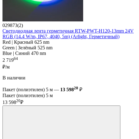
029873(2)
Светодиодная лента герметичная RTW-PWT-H120-13mm 24V
RGB (14.4 W/m, IP67, 4040, 5m) (Arlight, Герметичный)
Red | Красный 625 nm
Green | Зелёный 525 nm
Blue | Синий 470 nm
64
2 719
₽/м
В наличии
20
Пакет (полиэтилен) 5 м —
13 598
₽
Пакет (полиэтилен) 5 м
20
13 598
₽