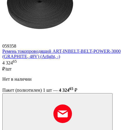
059358
Ремень токопроводящий ART-INBELT-BELT-POWER-3000
(GRAPHITE, 48V) (Arlight, -)
65
4 324
₽/шт
Нет в наличии
65
Пакет (полиэтилен) 1 шт —
4 324
₽