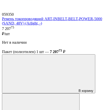
059350
Ремень токопроводящий ART-INBELT-BELT-POWER-5000
(SAND, 48V) (Arlight, -)
75
7 207
₽/шт
Нет в наличии
75
Пакет (полиэтилен) 1 шт —
7 207
₽
В корзину