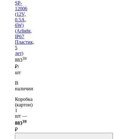
SP-
12006
(12V,
0.5A,
6W)
(Arlight,
IP67
Пластик,
5
лет)
39
883
₽/
шт
В
наличии
Коробка
(картон)
1
шт —
39
883
₽