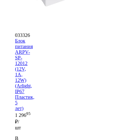
033326
Блок
питания
ARPV-
SP-
12012
(12V,
1A,
12W)
(Arlight,
IP67
Пластик,
5
лет)
95
1 296
₽/
шт
В