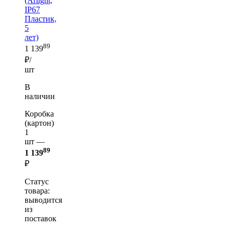
(Arlight,
IP67
Пластик,
5
лет)
89
1 139
₽/
шт
В
наличии
Коробка
(картон)
1
шт —
89
1 139
₽
Статус
товара:
выводится
из
поставок