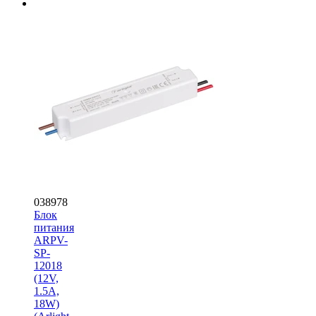
038978
Блок
питания
ARPV-
SP-
12018
(12V,
1.5A,
18W)