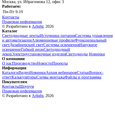
Москва, ул. Ибрагимова 12, офис 3
Работаем:
Пн-Пт
9-19
Контакты
Правовая информация
© Разработано в
Arlight
, 2026
Каталог
Светодиодные ленты
Источники питания
Системы управления
и автоматизации
Алюминиевые профили
Функциональный
свет
Дизайнерский свет
Системы освещения
Наружное
освещение
Гибкий неон
Светодиодный
декор
Электроустановочные изделия
Светодиоды
Новинки
О компании
О нас
Производство
Новости
Проекты
Информация
Каталоги
Видео
Новинки
Архив вебинаров
Статьи
Вопрос-
ответ
Калькуляторы
Схемы монтажа
Файлы и программы
Покупателям
Контакты
Шоурум
Правовая информация
© Разработано в
Arlight
, 2026