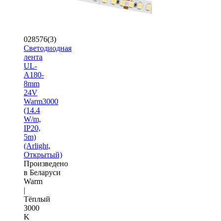
028576(3)
Светодиодная
лента
UL-
A180-
8mm
24V
Warm3000
(14.4
W/m,
IP20,
5m)
(Arlight,
Открытый)
Произведено
в Беларуси
Warm
|
Тёплый
3000
K