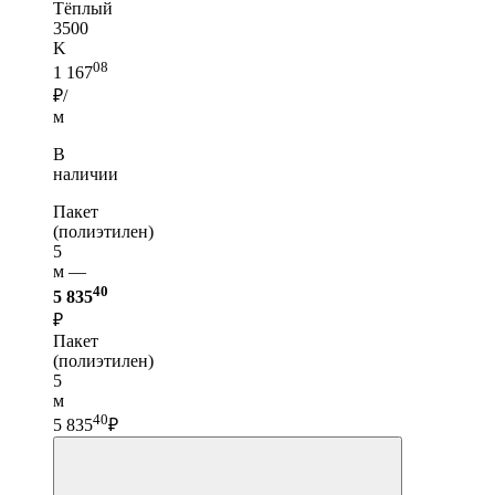
Тёплый
3500
K
08
1 167
₽/
м
В
наличии
Пакет
(полиэтилен)
5
м —
40
5 835
₽
Пакет
(полиэтилен)
5
м
40
5 835
₽