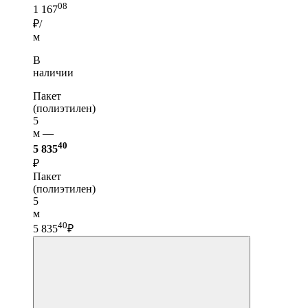
08
1 167
₽/
м
В
наличии
Пакет
(полиэтилен)
5
м —
40
5 835
₽
Пакет
(полиэтилен)
5
м
40
5 835
₽