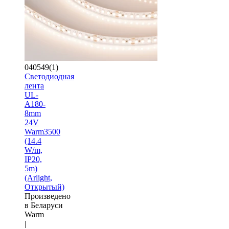
040549(1)
Светодиодная
лента
UL-
A180-
8mm
24V
Warm3500
(14.4
W/m,
IP20,
5m)
(Arlight,
Открытый)
Произведено
в Беларуси
Warm
|