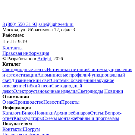
8 (800) 550-31-93
sale@lightwerk.ru
Москва, ул. Ибрагимова 12, офис 3
Работаем:
Пн-Пт
9-19
Контакты
Правовая информация
© Разработано в
Arlight
, 2026
Каталог
Светодиодные ленты
Источники питания
Системы управления
и автоматизации
Алюминиевые профили
Функциональный
свет
Дизайнерский свет
Системы освещения
Наружное
освещение
Гибкий неон
Светодиодный
декор
Электроустановочные изделия
Светодиоды
Новинки
О компании
О нас
Производство
Новости
Проекты
Информация
Каталоги
Видео
Новинки
Архив вебинаров
Статьи
Вопрос-
ответ
Калькуляторы
Схемы монтажа
Файлы и программы
Покупателям
Контакты
Шоурум
Правовая информация