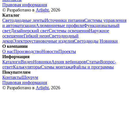
Правовая информация
© Разработано в
Arlight
, 2026
Каталог
Светодиодные ленты
Источники питания
Системы управления
и автоматизации
Алюминиевые профили
Функциональный
свет
Дизайнерский свет
Системы освещения
Наружное
освещение
Гибкий неон
Светодиодный
декор
Электроустановочные изделия
Светодиоды
Новинки
О компании
О нас
Производство
Новости
Проекты
Информация
Каталоги
Видео
Новинки
Архив вебинаров
Статьи
Вопрос-
ответ
Калькуляторы
Схемы монтажа
Файлы и программы
Покупателям
Контакты
Шоурум
Правовая информация
© Разработано в
Arlight
, 2026