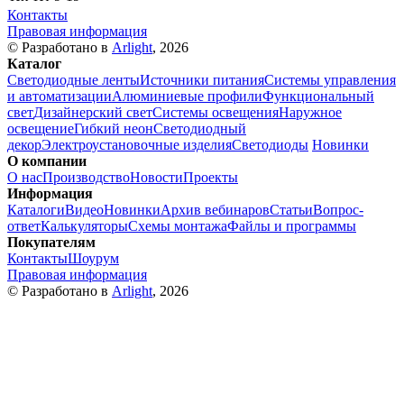
Контакты
Правовая информация
© Разработано в
Arlight
, 2026
Каталог
Светодиодные ленты
Источники питания
Системы управления
и автоматизации
Алюминиевые профили
Функциональный
свет
Дизайнерский свет
Системы освещения
Наружное
освещение
Гибкий неон
Светодиодный
декор
Электроустановочные изделия
Светодиоды
Новинки
О компании
О нас
Производство
Новости
Проекты
Информация
Каталоги
Видео
Новинки
Архив вебинаров
Статьи
Вопрос-
ответ
Калькуляторы
Схемы монтажа
Файлы и программы
Покупателям
Контакты
Шоурум
Правовая информация
© Разработано в
Arlight
, 2026