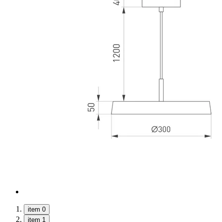
item 0
item 1