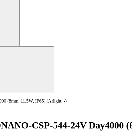
8mm, 11.5W, IP65) (Arlight, -)
ANO-CSP-544-24V Day4000 (8mm