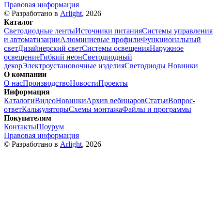
Правовая информация
© Разработано в
Arlight
, 2026
Каталог
Светодиодные ленты
Источники питания
Системы управления
и автоматизации
Алюминиевые профили
Функциональный
свет
Дизайнерский свет
Системы освещения
Наружное
освещение
Гибкий неон
Светодиодный
декор
Электроустановочные изделия
Светодиоды
Новинки
О компании
О нас
Производство
Новости
Проекты
Информация
Каталоги
Видео
Новинки
Архив вебинаров
Статьи
Вопрос-
ответ
Калькуляторы
Схемы монтажа
Файлы и программы
Покупателям
Контакты
Шоурум
Правовая информация
© Разработано в
Arlight
, 2026