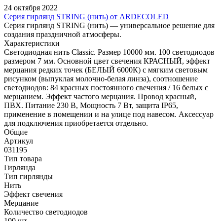
24 октября 2022
Серия гирлянд STRING (нить) от ARDECOLED
Серия гирлянд STRING (нить) — универсальное решение для
создания праздничной атмосферы.
Характеристики
Светодиодная нить Classic. Размер 10000 мм. 100 светодиодов
размером 7 мм. Основной цвет свечения КРАСНЫЙ, эффект
мерцания редких точек (БЕЛЫЙ 6000К) с мягким световым
рисунком (выпуклая молочно-белая линза), соотношение
светодиодов: 84 красных постоянного свечения / 16 белых с
мерцанием. Эффект частого мерцания. Провод красный,
ПВХ. Питание 230 В, Мощность 7 Вт, защита IP65,
применение в помещении и на улице под навесом. Аксессуар
для подключения приобретается отдельно.
Общие
Артикул
031195
Тип товара
Гирлянда
Тип гирлянды
Нить
Эффект свечения
Мерцание
Количество светодиодов
100 шт