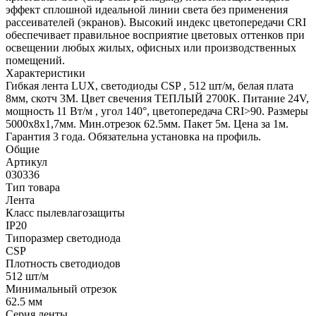
эффект сплошной идеальной линии света без применения
рассеивателей (экранов). Высокий индекс цветопередачи CRI
обеспечивает правильное восприятие цветовых оттенков при
освещении любых жилых, офисных или производственных
помещений.
Характеристики
Гибкая лента LUX, светодиоды CSP , 512 шт/м, белая плата
8мм, скотч 3М. Цвет свечения ТЕПЛЫЙ 2700K. Питание 24V,
мощность 11 Вт/м , угол 140°, цветопередача CRI>90. Размеры
5000х8x1,7мм. Мин.отрезок 62.5мм. Пакет 5м. Цена за 1м.
Гарантия 3 года. Обязательна установка на профиль.
Общие
Артикул
030336
Тип товара
Лента
Класс пылевлагозащиты
IP20
Типоразмер светодиода
CSP
Плотность светодиодов
512 шт/м
Минимальный отрезок
62.5 мм
Серия ленты