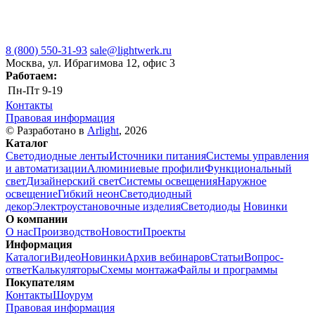
8 (800) 550-31-93
sale@lightwerk.ru
Москва, ул. Ибрагимова 12, офис 3
Работаем:
Пн-Пт
9-19
Контакты
Правовая информация
© Разработано в
Arlight
, 2026
Каталог
Светодиодные ленты
Источники питания
Системы управления
и автоматизации
Алюминиевые профили
Функциональный
свет
Дизайнерский свет
Системы освещения
Наружное
освещение
Гибкий неон
Светодиодный
декор
Электроустановочные изделия
Светодиоды
Новинки
О компании
О нас
Производство
Новости
Проекты
Информация
Каталоги
Видео
Новинки
Архив вебинаров
Статьи
Вопрос-
ответ
Калькуляторы
Схемы монтажа
Файлы и программы
Покупателям
Контакты
Шоурум
Правовая информация