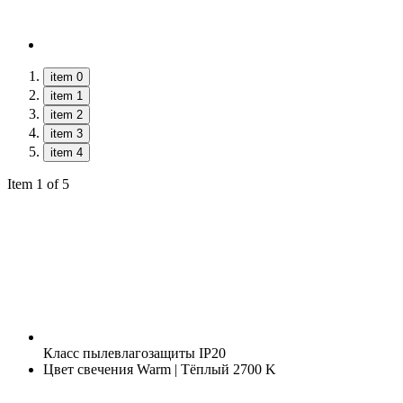
item 0
item 1
item 2
item 3
item 4
Item 1 of 5
Класс пылевлагозащиты
IP20
Цвет свечения
Warm | Тёплый 2700 K