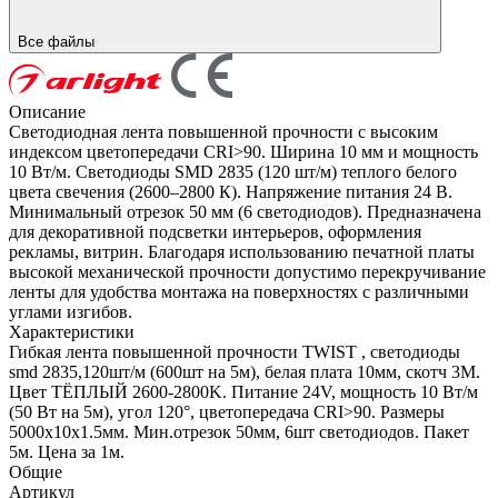
Все файлы
Описание
Светодиодная лента повышенной прочности с высоким
индексом цветопередачи CRI>90. Ширина 10 мм и мощность
10 Вт/м. Светодиоды SMD 2835 (120 шт/м) теплого белого
цвета свечения (2600–2800 К). Напряжение питания 24 В.
Минимальный отрезок 50 мм (6 светодиодов). Предназначена
для декоративной подсветки интерьеров, оформления
рекламы, витрин. Благодаря использованию печатной платы
высокой механической прочности допустимо перекручивание
ленты для удобства монтажа на поверхностях с различными
углами изгибов.
Характеристики
Гибкая лента повышенной прочности TWIST , светодиоды
smd 2835,120шт/м (600шт на 5м), белая плата 10мм, скотч 3М.
Цвет ТЁПЛЫЙ 2600-2800K. Питание 24V, мощность 10 Вт/м
(50 Вт на 5м), угол 120°, цветопередача CRI>90. Размеры
5000х10x1.5мм. Мин.отрезок 50мм, 6шт светодиодов. Пакет
5м. Цена за 1м.
Общие
Артикул