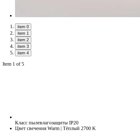
item 0
item 1
item 2
item 3
item 4
Item 1 of 5
Класс пылевлагозащиты
IP20
Цвет свечения
Warm | Тёплый 2700 K