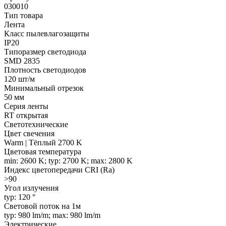
030010
Тип товара
Лента
Класс пылевлагозащиты
IP20
Типоразмер светодиода
SMD 2835
Плотность светодиодов
120 шт/м
Минимальный отрезок
50 мм
Серия ленты
RT открытая
Светотехнические
Цвет свечения
Warm | Тёплый 2700 K
Цветовая температура
min: 2600 K; typ: 2700 K; max: 2800 K
Индекс цветопередачи CRI (Ra)
>90
Угол излучения
typ: 120 °
Световой поток на 1м
typ: 980 lm/m; max: 980 lm/m
Электрические