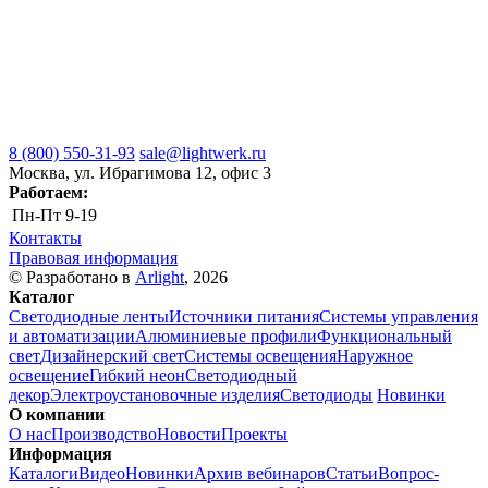
8 (800) 550-31-93
sale@lightwerk.ru
Москва, ул. Ибрагимова 12, офис 3
Работаем:
Пн-Пт
9-19
Контакты
Правовая информация
© Разработано в
Arlight
, 2026
Каталог
Светодиодные ленты
Источники питания
Системы управления
и автоматизации
Алюминиевые профили
Функциональный
свет
Дизайнерский свет
Системы освещения
Наружное
освещение
Гибкий неон
Светодиодный
декор
Электроустановочные изделия
Светодиоды
Новинки
О компании
О нас
Производство
Новости
Проекты
Информация
Каталоги
Видео
Новинки
Архив вебинаров
Статьи
Вопрос-