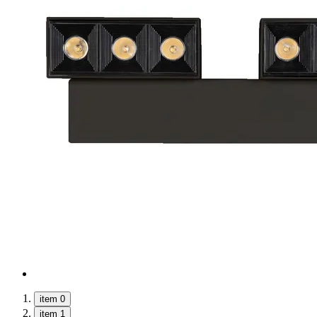
item 0
item 1