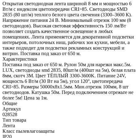
Открытая светодиодная лента шириной 8 мм и мощностью 6
Вт/м с индексом цветопередачи CRI>85. Светодиоды SMD
2835 (80 шт/м) теплого белого цвета свечения (3300–3600 К).
Напряжение питания 24 В. Минимальный отрезок 100 мм (8
светодиодов). Высокая световая эффективность 150 лм/Вт
позволяет создать качественное освещение в любых
помещениях. Лента применяется для декоративной подсветки
интерьеров, потолочных ниш, рабочих зон кухни, мебели, а
также подходит для подсветки рекламных конструкций и
витрин. Поставка под заказ от 650 м.
Характеристики
Поставка под заказ от 650 м. Рулон 50м для нарезки макс.5м.
LUX, светодиоды smd 2835, 80шт/м (400шт на 5м), белая плата
8мм, скотч 3М. Цвет ТЁПЛЫЙ 3300-3600K. Питание 24V,
мощность 6 Вт/м (30 Вт на 5м), угол 120°, цветопередача
CRI>85. Размеры 50000х8x1.5мм. Мин.отрезок 100мм, 8 шт
светодиодов. Катушка 50м. Перед подключением отрежьте не
более 5м! Цена за 1м.
Общие
Артикул
028528
Тип товара
Лента
Класс пылевлагозащиты
IP20