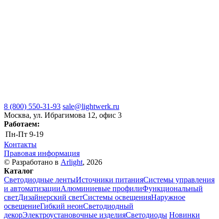
8 (800) 550-31-93
sale@lightwerk.ru
Москва, ул. Ибрагимова 12, офис 3
Работаем:
Пн-Пт
9-19
Контакты
Правовая информация
© Разработано в
Arlight
, 2026
Каталог
Светодиодные ленты
Источники питания
Системы управления
и автоматизации
Алюминиевые профили
Функциональный
свет
Дизайнерский свет
Системы освещения
Наружное
освещение
Гибкий неон
Светодиодный
декор
Электроустановочные изделия
Светодиоды
Новинки