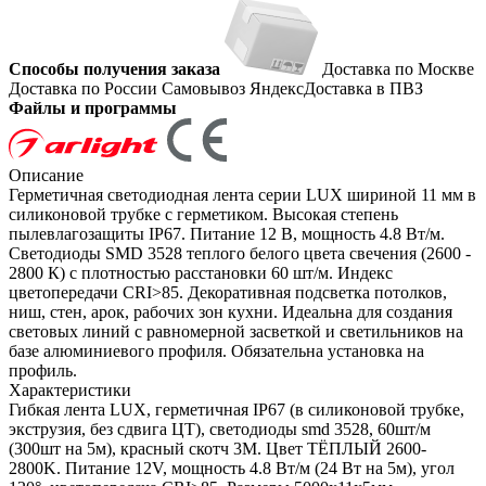
Способы получения заказа
Доставка по Москве
Доставка по России
Самовывоз
ЯндексДоставка в ПВЗ
Файлы и программы
Описание
Герметичная светодиодная лента серии LUX шириной 11 мм в
силиконовой трубке с герметиком. Высокая степень
пылевлагозащиты IP67. Питание 12 В, мощность 4.8 Вт/м.
Светодиоды SMD 3528 теплого белого цвета свечения (2600 -
2800 К) с плотностью расстановки 60 шт/м. Индекс
цветопередачи CRI>85. Декоративная подсветка потолков,
ниш, стен, арок, рабочих зон кухни. Идеальна для создания
световых линий с равномерной засветкой и светильников на
базе алюминиевого профиля. Обязательна установка на
профиль.
Характеристики
Гибкая лента LUX, герметичная IP67 (в силиконовой трубке,
экструзия, без сдвига ЦТ), светодиоды smd 3528, 60шт/м
(300шт на 5м), красный скотч 3М. Цвет ТЁПЛЫЙ 2600-
2800K. Питание 12V, мощность 4.8 Вт/м (24 Вт на 5м), угол