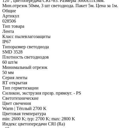
120°, цветопередача CRI>85. Размеры 5000х11x5мм.
Мин.отрезок 50мм, 3 шт светодиода. Пакет 5м. Цена за 1м.
Общие
Артикул
028506
Тип товара
Лента
Класс пылевлагозащиты
IP67
Типоразмер светодиода
SMD 3528
Плотность светодиодов
60 шт/м
Минимальный отрезок
50 мм
Серия ленты
RT открытая
Тип герметизации
Силикон, экструзия прозр. прямоуг. - PS
Светотехнические
Цвет свечения
Warm | Тёплый 2700 K
Цветовая температура
min: 2600 K; typ: 2700 K; max: 2800 K
Индекс цветопередачи CRI (Ra)