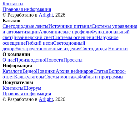
Контакты
Правовая информация
© Разработано в
Arlight
, 2026
Каталог
Светодиодные ленты
Источники питания
Системы управления
и автоматизации
Алюминиевые профили
Функциональный
свет
Дизайнерский свет
Системы освещения
Наружное
освещение
Гибкий неон
Светодиодный
декор
Электроустановочные изделия
Светодиоды
Новинки
О компании
О нас
Производство
Новости
Проекты
Информация
Каталоги
Видео
Новинки
Архив вебинаров
Статьи
Вопрос-
ответ
Калькуляторы
Схемы монтажа
Файлы и программы
Покупателям
Контакты
Шоурум
Правовая информация
© Разработано в
Arlight
, 2026