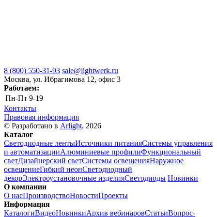
8 (800) 550-31-93
sale@lightwerk.ru
Москва, ул. Ибрагимова 12, офис 3
Работаем:
Пн-Пт
9-19
Контакты
Правовая информация
© Разработано в
Arlight
, 2026
Каталог
Светодиодные ленты
Источники питания
Системы управления
и автоматизации
Алюминиевые профили
Функциональный
свет
Дизайнерский свет
Системы освещения
Наружное
освещение
Гибкий неон
Светодиодный
декор
Электроустановочные изделия
Светодиоды
Новинки
О компании
О нас
Производство
Новости
Проекты
Информация
Каталоги
Видео
Новинки
Архив вебинаров
Статьи
Вопрос-