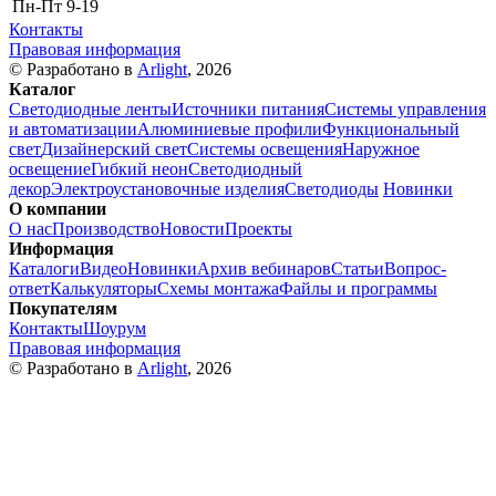
Пн-Пт
9-19
Контакты
Правовая информация
© Разработано в
Arlight
, 2026
Каталог
Светодиодные ленты
Источники питания
Системы управления
и автоматизации
Алюминиевые профили
Функциональный
свет
Дизайнерский свет
Системы освещения
Наружное
освещение
Гибкий неон
Светодиодный
декор
Электроустановочные изделия
Светодиоды
Новинки
О компании
О нас
Производство
Новости
Проекты
Информация
Каталоги
Видео
Новинки
Архив вебинаров
Статьи
Вопрос-
ответ
Калькуляторы
Схемы монтажа
Файлы и программы
Покупателям
Контакты
Шоурум
Правовая информация
© Разработано в
Arlight
, 2026