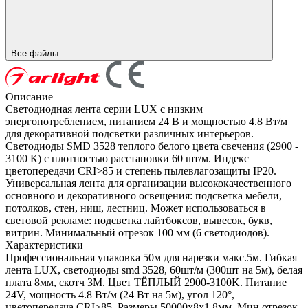
Все файлы
Описание
Светодиодная лента серии LUX с низким
энергопотреблением, питанием 24 В и мощностью 4.8 Вт/м
для декоративной подсветки различных интерьеров.
Светодиоды SMD 3528 теплого белого цвета свечения (2900 -
3100 К) с плотностью расстановки 60 шт/м. Индекс
цветопередачи CRI>85 и степень пылевлагозащиты IP20.
Универсальная лента для организации высококачественного
основного и декоративного освещения: подсветка мебели,
потолков, стен, ниш, лестниц. Может использоваться в
световой рекламе: подсветка лайтбоксов, вывесок, букв,
витрин. Минимальный отрезок 100 мм (6 светодиодов).
Характеристики
Профессиональная упаковка 50м для нарезки макс.5м. Гибкая
лента LUX, светодиоды smd 3528, 60шт/м (300шт на 5м), белая
плата 8мм, скотч 3М. Цвет ТЁПЛЫЙ 2900-3100K. Питание
24V, мощность 4.8 Вт/м (24 Вт на 5м), угол 120°,
цветопередача CRI>85. Размеры 50000х8x1.8мм. Мин.отрезок