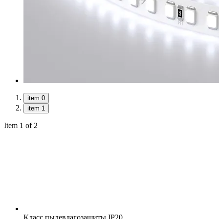
item 0
item 1
Item 1 of 2
Класс пылевлагозащиты
IP20