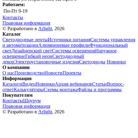
Работаем:
Пн-Пт
9-19
Контакты
Правовая информация
© Разработано в
Arlight
, 2026
Каталог
Светодиодные ленты
Источники питания
Системы управления
и автоматизации
Алюминиевые профили
Функциональный
свет
Дизайнерский свет
Системы освещения
Наружное
освещение
Гибкий неон
Светодиодный
декор
Электроустановочные изделия
Светодиоды
Новинки
О компании
О нас
Производство
Новости
Проекты
Информация
Каталоги
Видео
Новинки
Архив вебинаров
Статьи
Вопрос-
ответ
Калькуляторы
Схемы монтажа
Файлы и программы
Покупателям
Контакты
Шоурум
Правовая информация
© Разработано в
Arlight
, 2026