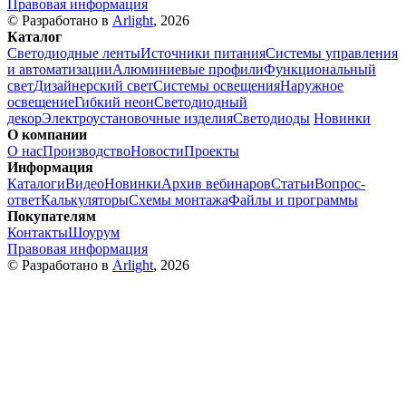
Правовая информация
© Разработано в
Arlight
, 2026
Каталог
Светодиодные ленты
Источники питания
Системы управления
и автоматизации
Алюминиевые профили
Функциональный
свет
Дизайнерский свет
Системы освещения
Наружное
освещение
Гибкий неон
Светодиодный
декор
Электроустановочные изделия
Светодиоды
Новинки
О компании
О нас
Производство
Новости
Проекты
Информация
Каталоги
Видео
Новинки
Архив вебинаров
Статьи
Вопрос-
ответ
Калькуляторы
Схемы монтажа
Файлы и программы
Покупателям
Контакты
Шоурум
Правовая информация
© Разработано в
Arlight
, 2026