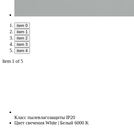
item 0
item 1
item 2
item 3
item 4
Item 1 of 5
Класс пылевлагозащиты
IP20
Цвет свечения
White | Белый 6000 K