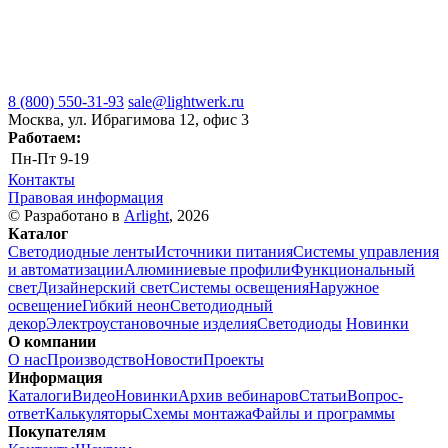
8 (800) 550-31-93
sale@lightwerk.ru
Москва, ул. Ибрагимова 12, офис 3
Работаем:
Пн-Пт
9-19
Контакты
Правовая информация
© Разработано в
Arlight
, 2026
Каталог
Светодиодные ленты
Источники питания
Системы управления
и автоматизации
Алюминиевые профили
Функциональный
свет
Дизайнерский свет
Системы освещения
Наружное
освещение
Гибкий неон
Светодиодный
декор
Электроустановочные изделия
Светодиоды
Новинки
О компании
О нас
Производство
Новости
Проекты
Информация
Каталоги
Видео
Новинки
Архив вебинаров
Статьи
Вопрос-
ответ
Калькуляторы
Схемы монтажа
Файлы и программы
Покупателям