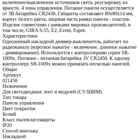
включение/выключение источников света, реуглировку их
яркости. 4 зоны управления. Питание панели осуществляется
от 3В батарейки CR2430. Габариты составляют 80x80x14 мм,
корпус белого цвета, лицевая часть рамки панели - пластик.
Изделие совместимо с рамками мировых производителей, в
том числе, GIRA S-55, E2, Event, Esprit.
Характеристики
Однозонный накладной диммер-выключатель, работает по
радиоканалу (короткое нажатие - включение, длинное нажатие
- диммирование). Используется с контроллерами серии SR-
1009х. Питание - литиевая батарейка 3V CR2450. К одному
контроллеру SR-1009х можно привязать несколько панелей.
Общие
Артикул
021458
Назначение
Для светодиодных лент и модулей (CV/ШИМ)
Тип товара
Панель управления
Цвет покрытия
Белый
Класс пылевлагозащиты
IP20
Способ монтажа
Накладной