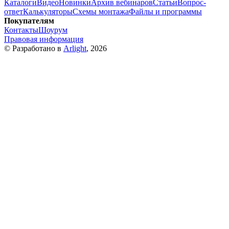
Каталоги
Видео
Новинки
Архив вебинаров
Статьи
Вопрос-
ответ
Калькуляторы
Схемы монтажа
Файлы и программы
Покупателям
Контакты
Шоурум
Правовая информация
© Разработано в
Arlight
, 2026