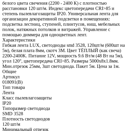
белого цвета свечения (2200 - 2400 К) с плотностью
расстановки 120 шт/м. Индекс цветопередачи CRI>85 и
степень пылевлагозащиты IP20. Универсальная лента для
организации декоративной подсветки в помещениях:
подсветка лестниц, ступеней, плинтусов, ниш, мебельных
полок, натяжных потолков и витражей. Управление с
помощью диммера для одноцветных лент.
Характеристики
Гибкая лента LUX, светодиоды smd 3528, 120шт/м (600шт на
5м), белая плата 8мм, скотч 3М. Цвет ТЁПЛЫЙ (как свеча)
2200-2400K. Питание 12V, мощность 9.6 Вт/м (48 Вт на 5м),
угол 120°, цветопередача CRI>85. Размеры 5000х8x1.8мм.
Мин.отрезок 25мм, 3шт светодиода. Пакет 5м. Цена за 1м.
Общие
Артикул
018091(B)
Тип товара
Лента
Класс пылевлагозащиты
IP20
Типоразмер светодиода
SMD 3528
Плотность светодиодов
120 шт/м
Минимальный отрезок