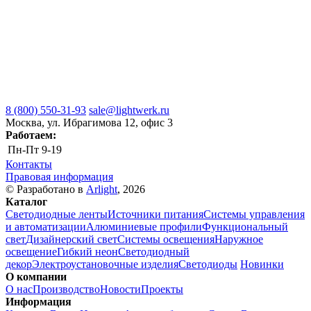
8 (800) 550-31-93
sale@lightwerk.ru
Москва, ул. Ибрагимова 12, офис 3
Работаем:
Пн-Пт
9-19
Контакты
Правовая информация
© Разработано в
Arlight
, 2026
Каталог
Светодиодные ленты
Источники питания
Системы управления
и автоматизации
Алюминиевые профили
Функциональный
свет
Дизайнерский свет
Системы освещения
Наружное
освещение
Гибкий неон
Светодиодный
декор
Электроустановочные изделия
Светодиоды
Новинки
О компании
О нас
Производство
Новости
Проекты
Информация