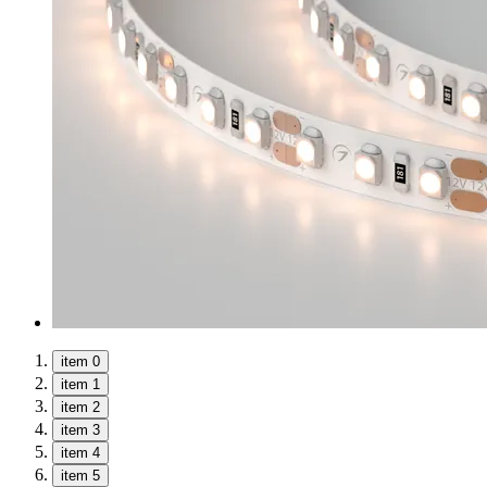
item 0
item 1
item 2
item 3
item 4
item 5