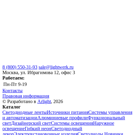
8 (800) 550-31-93
sale@lightwerk.ru
Москва, ул. Ибрагимова 12, офис 3
Работаем:
Пн-Пт
9-19
Контакты
Правовая информация
© Разработано в
Arlight
, 2026
Каталог
Светодиодные ленты
Источники питания
Системы управления
и автоматизации
Алюминиевые профили
Функциональный
свет
Дизайнерский свет
Системы освещения
Наружное
освещение
Гибкий неон
Светодиодный
декор
Электроустановочные изделия
Светодиоды
Новинки