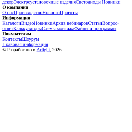
декор
Электроустановочные изделия
Светодиоды
Новинки
О компании
О нас
Производство
Новости
Проекты
Информация
Каталоги
Видео
Новинки
Архив вебинаров
Статьи
Вопрос-
ответ
Калькуляторы
Схемы монтажа
Файлы и программы
Покупателям
Контакты
Шоурум
Правовая информация
© Разработано в
Arlight
, 2026