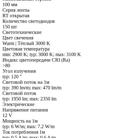
100 мм
Серия ленты
RT открытая
Количество светодиодов
150 шт
Светотехнические
Цвет свечения
Warm | Тёплый 3000 K
Цветовая температура
min: 2900 K; typ: 3000 K; max: 3100 K
Индекс цветопередачи CRI (Ra)
>80
Угол излучения
typ: 120 °
Световой поток на 1м
typ: 390 lm/m; max: 470 lm/m
Световой поток
typ: 1950 lm; max: 2350 lm
Электрические
Напряжение питания
12 V
Мощность на 1м
typ: 6 W/m; max: 7.2 W/m
Ток потребления 1м
typ: 0.5 A/m; max: 0.6 A/m