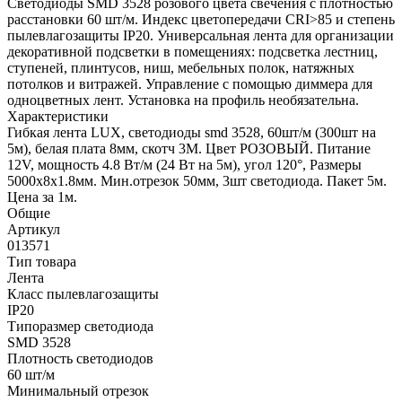
Светодиоды SMD 3528 розового цвета свечения с плотностью
расстановки 60 шт/м. Индекс цветопередачи CRI>85 и степень
пылевлагозащиты IP20. Универсальная лента для организации
декоративной подсветки в помещениях: подсветка лестниц,
ступеней, плинтусов, ниш, мебельных полок, натяжных
потолков и витражей. Управление с помощью диммера для
одноцветных лент. Установка на профиль необязательна.
Характеристики
Гибкая лента LUX, светодиоды smd 3528, 60шт/м (300шт на
5м), белая плата 8мм, скотч 3М. Цвет РОЗОВЫЙ. Питание
12V, мощность 4.8 Вт/м (24 Вт на 5м), угол 120°, Размеры
5000х8x1.8мм. Мин.отрезок 50мм, 3шт светодиода. Пакет 5м.
Цена за 1м.
Общие
Артикул
013571
Тип товара
Лента
Класс пылевлагозащиты
IP20
Типоразмер светодиода
SMD 3528
Плотность светодиодов
60 шт/м
Минимальный отрезок