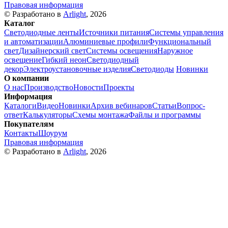
Правовая информация
© Разработано в
Arlight
, 2026
Каталог
Светодиодные ленты
Источники питания
Системы управления
и автоматизации
Алюминиевые профили
Функциональный
свет
Дизайнерский свет
Системы освещения
Наружное
освещение
Гибкий неон
Светодиодный
декор
Электроустановочные изделия
Светодиоды
Новинки
О компании
О нас
Производство
Новости
Проекты
Информация
Каталоги
Видео
Новинки
Архив вебинаров
Статьи
Вопрос-
ответ
Калькуляторы
Схемы монтажа
Файлы и программы
Покупателям
Контакты
Шоурум
Правовая информация
© Разработано в
Arlight
, 2026