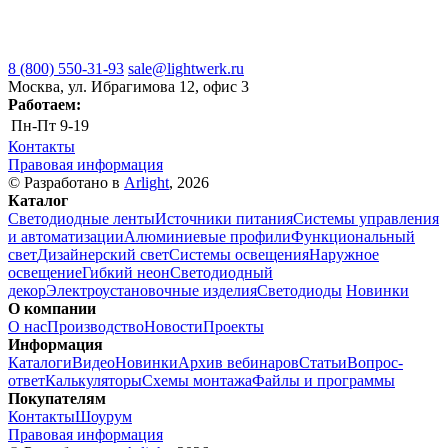
8 (800) 550-31-93
sale@lightwerk.ru
Москва, ул. Ибрагимова 12, офис 3
Работаем:
Пн-Пт
9-19
Контакты
Правовая информация
© Разработано в
Arlight
, 2026
Каталог
Светодиодные ленты
Источники питания
Системы управления
и автоматизации
Алюминиевые профили
Функциональный
свет
Дизайнерский свет
Системы освещения
Наружное
освещение
Гибкий неон
Светодиодный
декор
Электроустановочные изделия
Светодиоды
Новинки
О компании
О нас
Производство
Новости
Проекты
Информация
Каталоги
Видео
Новинки
Архив вебинаров
Статьи
Вопрос-
ответ
Калькуляторы
Схемы монтажа
Файлы и программы
Покупателям
Контакты
Шоурум
Правовая информация