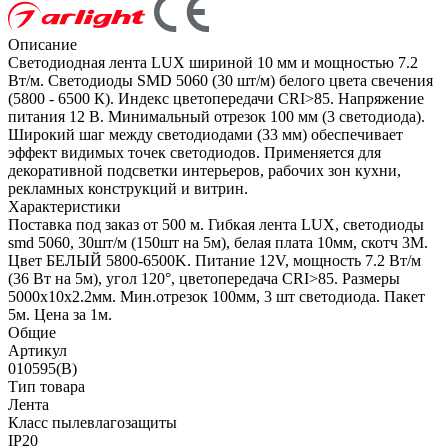
Описание
Светодиодная лента LUX шириной 10 мм и мощностью 7.2
Вт/м. Светодиоды SMD 5060 (30 шт/м) белого цвета свечения
(5800 - 6500 К). Индекс цветопередачи CRI>85. Напряжение
питания 12 В. Минимальный отрезок 100 мм (3 светодиода).
Широкий шаг между светодиодами (33 мм) обеспечивает
эффект видимых точек светодиодов. Применяется для
декоративной подсветки интерьеров, рабочих зон кухни,
рекламных конструкций и витрин.
Характеристики
Поставка под заказ от 500 м. Гибкая лента LUX, светодиоды
smd 5060, 30шт/м (150шт на 5м), белая плата 10мм, скотч 3М.
Цвет БЕЛЫЙ 5800-6500K. Питание 12V, мощность 7.2 Вт/м
(36 Вт на 5м), угол 120°, цветопередача CRI>85. Размеры
5000х10x2.2мм. Мин.отрезок 100мм, 3 шт светодиода. Пакет
5м. Цена за 1м.
Общие
Артикул
010595(B)
Тип товара
Лента
Класс пылевлагозащиты
IP20