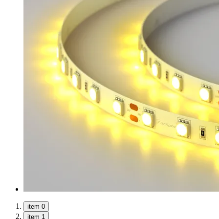
item 0
item 1