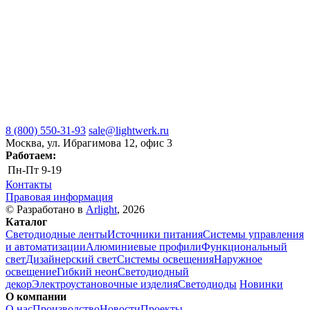
8 (800) 550-31-93
sale@lightwerk.ru
Москва, ул. Ибрагимова 12, офис 3
Работаем:
Пн-Пт
9-19
Контакты
Правовая информация
© Разработано в
Arlight
, 2026
Каталог
Светодиодные ленты
Источники питания
Системы управления
и автоматизации
Алюминиевые профили
Функциональный
свет
Дизайнерский свет
Системы освещения
Наружное
освещение
Гибкий неон
Светодиодный
декор
Электроустановочные изделия
Светодиоды
Новинки
О компании
О нас
Производство
Новости
Проекты