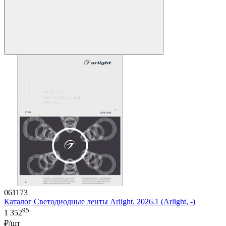
061173
Каталог Светодиодные ленты Arlight. 2026.1 (Arlight, -)
95
1 352
₽/шт