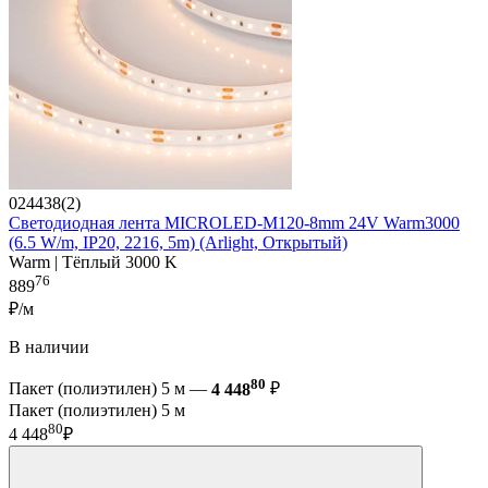
024438(2)
Светодиодная лента MICROLED-M120-8mm 24V Warm3000
(6.5 W/m, IP20, 2216, 5m) (Arlight, Открытый)
Warm | Тёплый 3000 K
76
889
₽/м
В наличии
80
Пакет (полиэтилен) 5 м —
4 448
₽
Пакет (полиэтилен) 5 м
80
4 448
₽