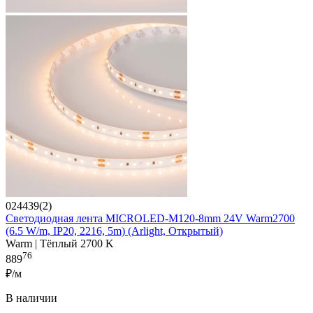
024439(2)
Светодиодная лента MICROLED-M120-8mm 24V Warm2700
(6.5 W/m, IP20, 2216, 5m) (Arlight, Открытый)
Warm | Тёплый 2700 K
76
889
₽/м
В наличии