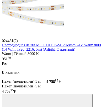
024431(2)
Светодиодная лента MICROLED-M120-8mm 24V Warm3000
(14 W/m, IP20, 2216, 5m) (Arlight, Открытый)
Warm | Тёплый 3000 K
79
951
₽/м
В наличии
95
Пакет (полиэтилен) 5 м —
4 758
₽
Пакет (полиэтилен) 5 м
95
4 758
₽