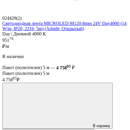
024429(2)
Светодиодная лента MICROLED-M120-8mm 24V Day4000 (14
W/m, IP20, 2216, 5m) (Arlight, Открытый)
Day | Дневной 4000 K
79
951
₽/м
В наличии
95
Пакет (полиэтилен) 5 м —
4 758
₽
Пакет (полиэтилен) 5 м
95
4 758
₽
В корзину