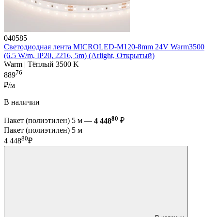
040585
Светодиодная лента MICROLED-M120-8mm 24V Warm3500
(6.5 W/m, IP20, 2216, 5m) (Arlight, Открытый)
Warm | Тёплый 3500 K
76
889
₽/м
В наличии
80
Пакет (полиэтилен) 5 м —
4 448
₽
Пакет (полиэтилен) 5 м
80
4 448
₽