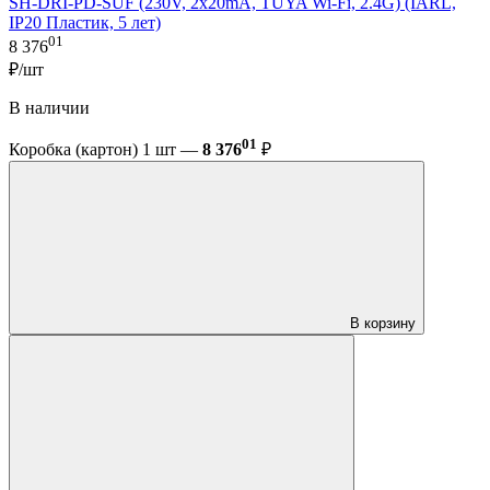
SH-DRI-PD-SUF (230V, 2x20mA, TUYA Wi-Fi, 2.4G) (IARL,
IP20 Пластик, 5 лет)
01
8 376
₽/шт
В наличии
01
Коробка (картон) 1 шт —
8 376
₽
В корзину