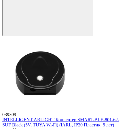
039309
INTELLIGENT ARLIGHT Конвертер SMART-BLE-801-62-
SUF Black (5V, TUYA Wi-Fi) (IARL, IP20 Пластик, 5 лет)