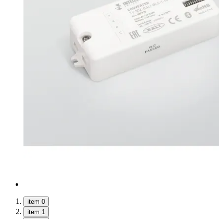
item 0
item 1