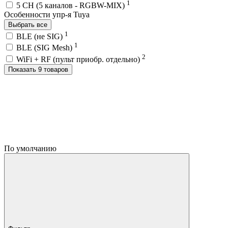
1
5 CH (5 каналов - RGBW-MIX)
Особенности упр-я Tuya
Выбрать все
1
BLE (не SIG)
1
BLE (SIG Mesh)
2
WiFi + RF (пульт приобр. отдельно)
Показать 9 товаров
По умолчанию