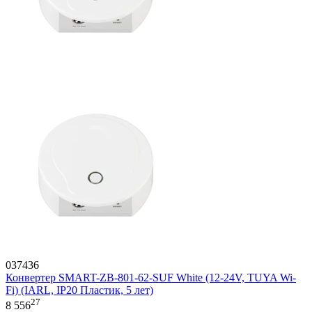
037436
Конвертер SMART-ZB-801-62-SUF White (12-24V, TUYA Wi-
Fi) (IARL, IP20 Пластик, 5 лет)
27
8 556