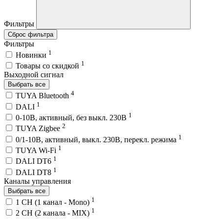
Фильтры
Сброс фильтра
Фильтры
1
Новинки
1
Товары со скидкой
Выходной сигнал
Выбрать все
4
TUYA Bluetooth
1
DALI
1
0-10В, активный, без выкл. 230В
2
TUYA Zigbee
1
0/1-10В, активный, выкл. 230В, перекл. режима
1
TUYA Wi-Fi
1
DALI DT6
1
DALI DT8
Каналы управления
Выбрать все
1
1 CH (1 канал - Mono)
1
2 CH (2 канала - MIX)