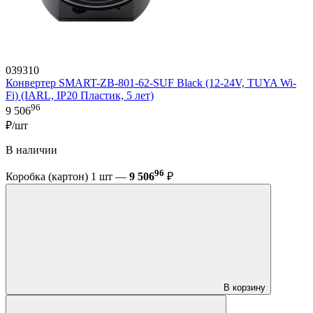
039310
Конвертер SMART-ZB-801-62-SUF Black (12-24V, TUYA Wi-
Fi) (IARL, IP20 Пластик, 5 лет)
96
9 506
₽/шт
В наличии
96
Коробка (картон) 1 шт —
9 506
₽
В корзину