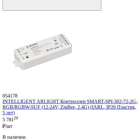
054178
INTELLIGENT ARLIGHT Контроллер SMART-SPI-302-72-2G-
RGB/RGBW-SUF (12-24V, ZigBee, 2.4G) (IARL, IP20 Пластик,
5 лет)
20
5 781
₽/шт
В наличии