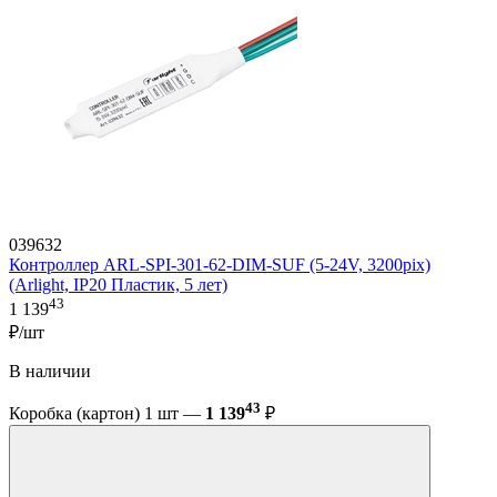
039632
Контроллер ARL-SPI-301-62-DIM-SUF (5-24V, 3200pix)
(Arlight, IP20 Пластик, 5 лет)
43
1 139
₽/шт
В наличии
43
Коробка (картон) 1 шт —
1 139
₽