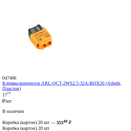
047406
Клемма-коннектор ARL-QCT-2WS2.5-32A-BOX20 (Arlight,
Пластик)
77
17
₽/шт
В наличии
40
Коробка (картон) 20 шт —
355
₽
Коробка (картон) 20 шт