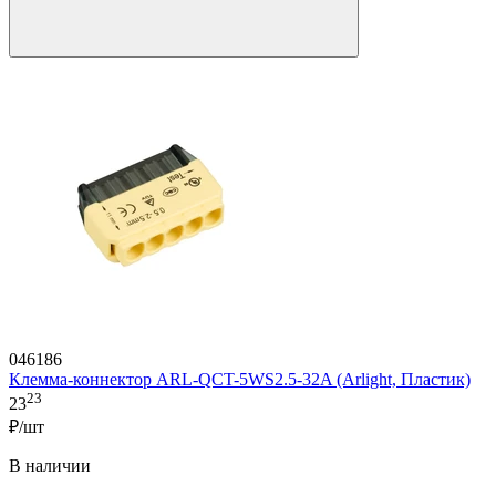
046186
Клемма-коннектор ARL-QCT-5WS2.5-32A (Arlight, Пластик)
23
23
₽/шт
В наличии