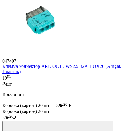
047407
Клемма-коннектор ARL-QCT-3WS2.5-32A-BOX20 (Arlight,
Пластик)
81
19
₽/шт
В наличии
20
Коробка (картон) 20 шт —
396
₽
Коробка (картон) 20 шт
20
396
₽