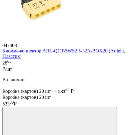
047408
Клемма-коннектор ARL-QCT-5WS2.5-32A-BOX20 (Arlight,
Пластик)
65
26
₽/шт
В наличии
00
Коробка (картон) 20 шт —
533
₽
Коробка (картон) 20 шт
00
533
₽