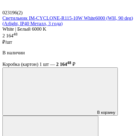
023196(2)
Светильник IM-CYCLONE-R115-10W White6000 (WH, 90 deg)
(Arlight, IP40 Металл, 3 года)
White | Белый 6000 K
48
2 164
₽/шт
В наличии
48
Коробка (картон) 1 шт —
2 164
₽
В корзину