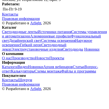
Работаем:
Пн-Пт
9-19
Контакты
Правовая информация
© Разработано в
Arlight
, 2026
Каталог
Светодиодные ленты
Источники питания
Системы управления
и автоматизации
Алюминиевые профили
Функциональный
свет
Дизайнерский свет
Системы освещения
Наружное
освещение
Гибкий неон
Светодиодный
декор
Электроустановочные изделия
Светодиоды
Новинки
О компании
О нас
Производство
Новости
Проекты
Информация
Каталоги
Видео
Новинки
Архив вебинаров
Статьи
Вопрос-
ответ
Калькуляторы
Схемы монтажа
Файлы и программы
Покупателям
Контакты
Шоурум
Правовая информация
© Разработано в
Arlight
, 2026